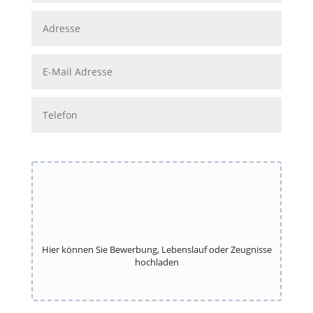
Adresse
E-
Mail
Adresse
Telefon
Hier
können
Sie
Bewerbung,
Lebenslauf
oder
Zeugnisse
Hier können Sie Bewerbung, Lebenslauf oder Zeugnisse
hochladen!
hochladen